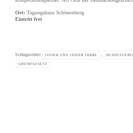
Kooperationspartner: AG Orte der Demokratiegeschic
Ort:
Tagungshaus Schönenberg
Eintritt frei
Schlagwörter:
,
1950ER UND 1960ER JAHRE
BUNDESVERF
GRUNDGESETZ