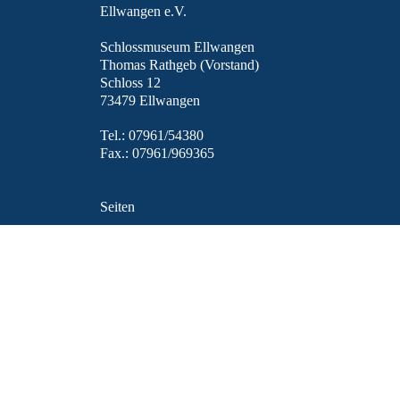
Ellwangen e.V.
Schlossmuseum Ellwangen
Thomas Rathgeb (Vorstand)
Schloss 12
73479 Ellwangen
Tel.: 07961/54380
Fax.: 07961/969365
Seiten
Aktuelles
Datenschutzerklärung
Datenschutzsatzung
Ellwanger Jahrbuch
Ellwanger Jahrbücher
Kontakt Ellwanger Jahrbuch
Publikationen