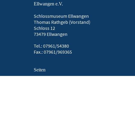
Ellwangen e.V.
Schlossmuseum Ellwangen
Thomas Rathgeb (Vorstand)
Schloss 12
73479 Ellwangen
Tel.: 07961/54380
Fax.: 07961/969365
Seiten
Aktuelles
Datenschutzerklärung
Datenschutzsatzung
Ellwanger Jahrbuch
Ellwanger Jahrbücher
Kontakt Ellwanger Jahrbuch
Publikationen